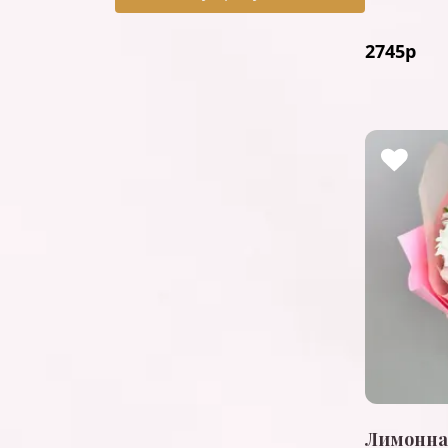
2745
р
Лимонна