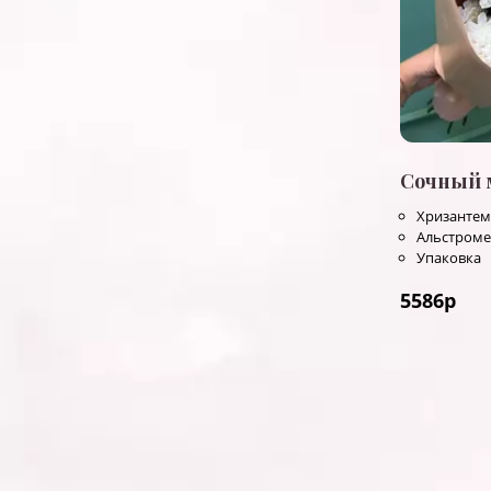
Сочный 
Хризантем
Альстром
Упаковка
5586
р