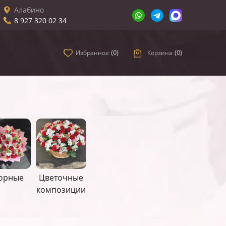
Алабино
8 927 320 02 34
Избранное
(
0
)
Корзина
(
0
)
орные
Цветочные
композиции