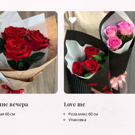
ние вечера
Love me
ая 60 см
Роза микс 60 см
Упаковка