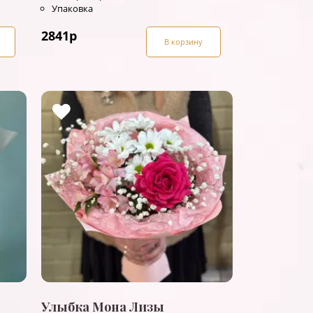
Упаковка
2841
р
В корзину
Улыбка Мона Лизы