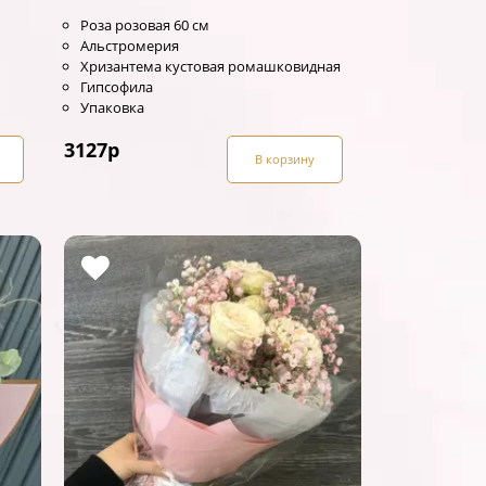
Роза розовая 60 см
Альстромерия
Хризантема кустовая ромашковидная
Гипсофила
Упаковка
3127
р
В корзину