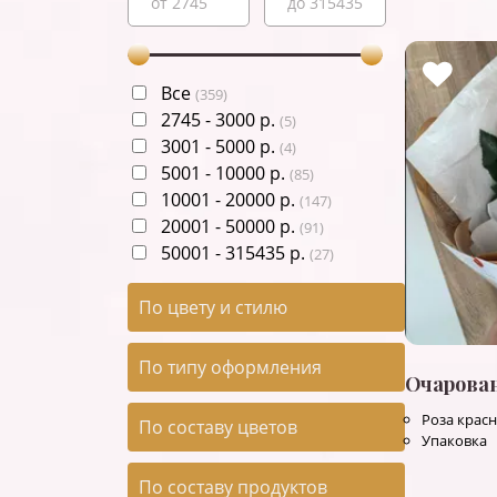
Все
(
359
)
2745
-
3000
р.
(
5
)
3001
-
5000
р.
(
4
)
5001
-
10000
р.
(
85
)
10001
-
20000
р.
(
147
)
20001
-
50000
р.
(
91
)
50001
-
315435
р.
(
27
)
По цвету и стилю
По типу оформления
Очарова
Роза красн
По составу цветов
Упаковка
По составу продуктов