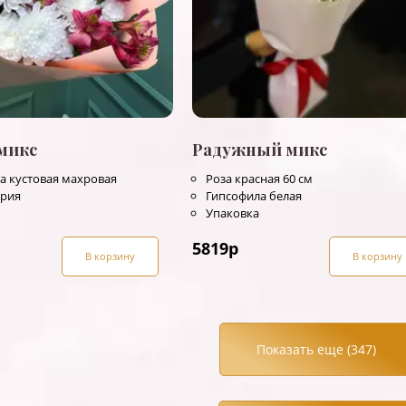
микс
Радужный микс
а кустовая махровая
Роза красная 60 см
ерия
Гипсофила белая
Упаковка
5819
р
В корзину
В корзину
Показать еще (
347
)