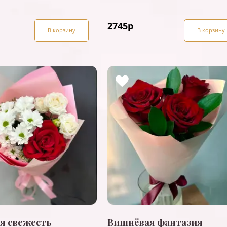
2745
р
В корзину
В корзину
я свежесть
Вишнёвая фантазия