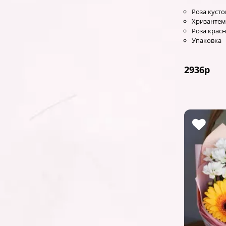
Роза кусто
Хризантем
Роза красн
Упаковка
2936
р