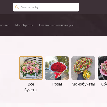
орные
Монобукеты
Цветочные композиции
Все
Розы
Монобукеты
Сб
букеты