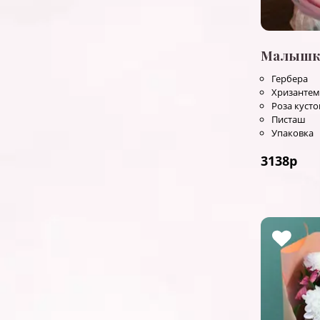
Малышк
Гербера
Хризантем
Роза куст
Писташ
Упаковка
3138
р