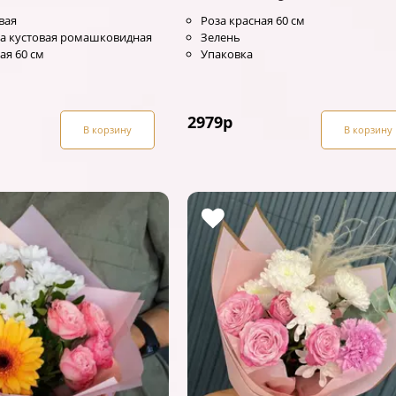
вая
Роза красная 60 см
а кустовая ромашковидная
Зелень
ая 60 см
Упаковка
2979
р
В корзину
В корзину