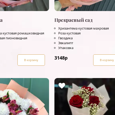
а
Прекрасный сад
Хризантема кустовая махровая
а кустовая ромашковидная
Роза кустовая
овая пионовидная
Гвоздика
Эвкалипт
Упаковка
3148
р
В корзину
В корзину