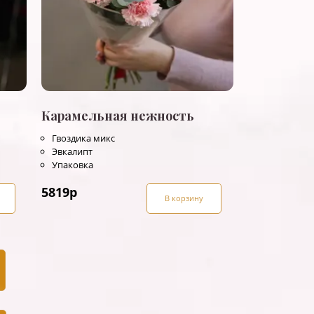
Карамельная нежность
Гвоздика микс
Эвкалипт
Упаковка
5819
р
В корзину