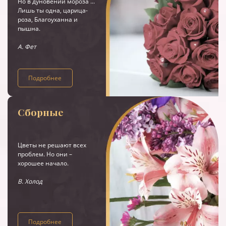
Но в дуновении мороза ...
Лишь ты одна, царица-
роза, Благоуханна и
пышна.
А. Фет
Подробнее
Сборные
Цветы не решают всех
проблем. Но они –
хорошее начало.
В. Холод
Подробнее