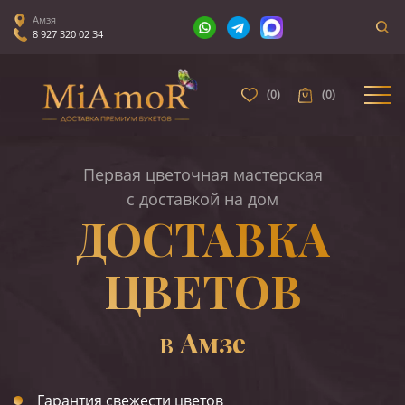
Амзя
8 927 320 02 34
(
0
)
(
0
)
Первая цветочная мастерская
с доставкой на дом
ДОСТАВКА
ЦВЕТОВ
Амзе
В
Гарантия свежести цветов