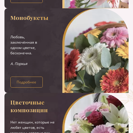
Монобукеты
Любовь,
заключённая в
одном цветке,
бесконечна.
А. Поркья
Подробнее
Цветочные
композиции
Нет женщин, которые не
любят цветов, есть
мужчины, которые так