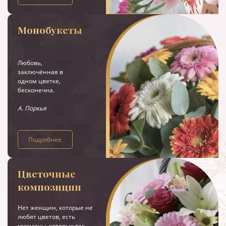
Монобукеты
Любовь,
заключённая в
одном цветке,
бесконечна.
А. Поркья
Подробнее
Цветочные
композиции
Нет женщин, которые не
любят цветов, есть
мужчины, которые так