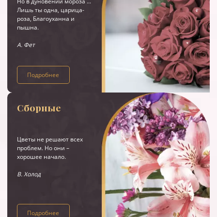
Но в дуновении мороза ...
Лишь ты одна, царица-
роза, Благоуханна и
пышна.
А. Фет
Подробнее
Сборные
Цветы не решают всех
проблем. Но они –
хорошее начало.
В. Холод
Подробнее