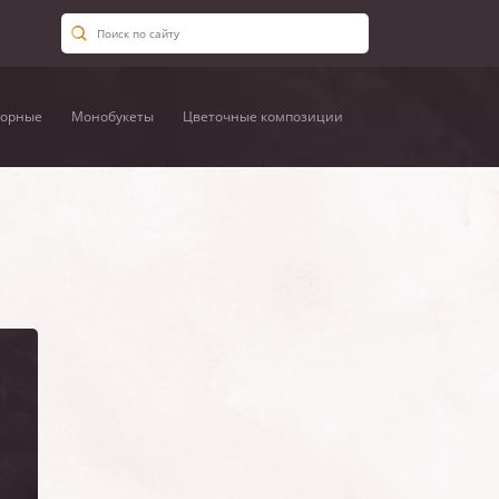
орные
Монобукеты
Цветочные композиции