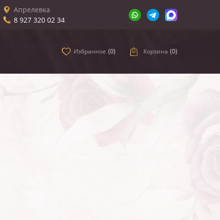
Апрелевка
8 927 320 02 34
Избранное
(
0
)
Корзина
(
0
)