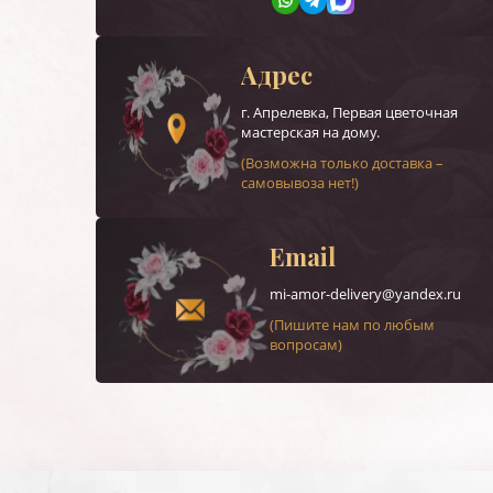
Адрес
г.
Апрелевка
, Первая цветочная
мастерская на дому.
(Возможна только доставка –
самовывоза нет!)
Email
mi-amor-delivery@yandex.ru
(Пишите нам по любым
вопросам)