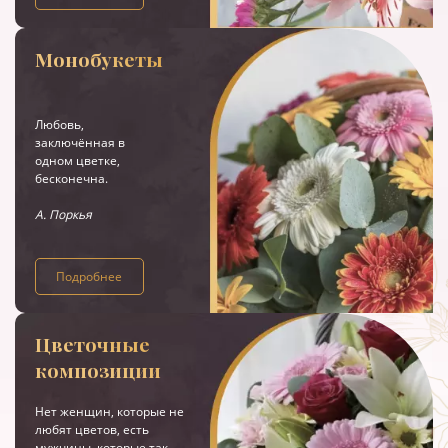
Монобукеты
Любовь,
заключённая в
одном цветке,
бесконечна.
А. Поркья
Подробнее
Цветочные
композиции
Нет женщин, которые не
любят цветов, есть
мужчины, которые так