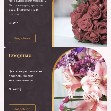
Но в дуновении мороза ...
Лишь ты одна, царица-
роза, Благоуханна и
пышна.
А. Фет
Подробнее
Сборные
Цветы не решают всех
проблем. Но они –
хорошее начало.
В. Холод
Подробнее