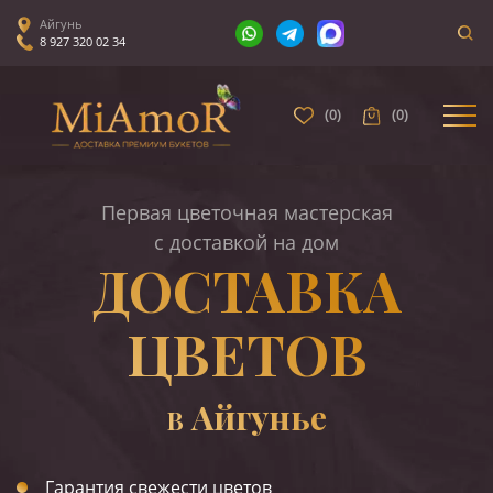
Айгунь
8 927 320 02 34
(
0
)
(
0
)
Первая цветочная мастерская
с доставкой на дом
ДОСТАВКА
ЦВЕТОВ
Айгунье
В
Гарантия свежести цветов