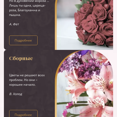
Но в дуновении мороза ...
Лишь ты одна, царица-
роза, Благоуханна и
пышна.
А. Фет
Подробнее
Сборные
Цветы не решают всех
проблем. Но они –
хорошее начало.
В. Холод
Подробнее