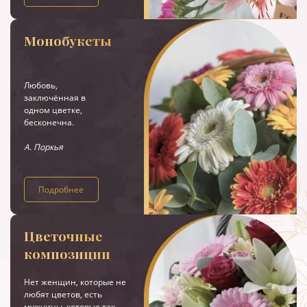
Монобукеты
Любовь,
заключённая в
одном цветке,
бесконечна.
А. Поркья
Подробнее
Цветочные
композиции
Нет женщин, которые не
любят цветов, есть
мужчины, которые так