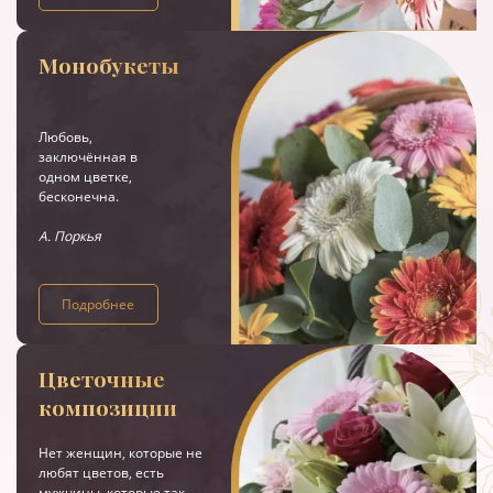
Монобукеты
Любовь,
заключённая в
одном цветке,
бесконечна.
А. Поркья
Подробнее
Цветочные
композиции
Нет женщин, которые не
любят цветов, есть
мужчины, которые так