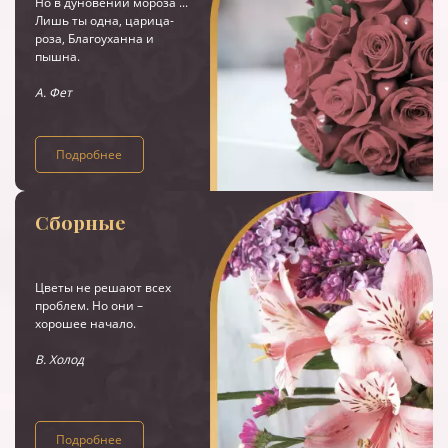
Но в дуновении мороза ...
Лишь ты одна, царица-
роза, Благоуханна и
пышна.
А. Фет
Подробнее
Сборные
Цветы не решают всех
проблем. Но они –
хорошее начало.
В. Холод
Подробнее