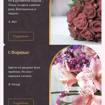
Но в дуновении мороза ...
Лишь ты одна, царица-
роза, Благоуханна и
пышна.
А. Фет
Подробнее
Сборные
Цветы не решают всех
проблем. Но они –
хорошее начало.
В. Холод
Подробнее