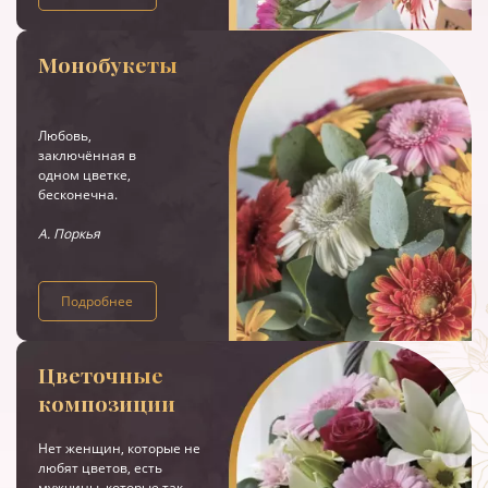
Монобукеты
Любовь,
заключённая в
одном цветке,
бесконечна.
А. Поркья
Подробнее
Цветочные
композиции
Нет женщин, которые не
любят цветов, есть
мужчины, которые так