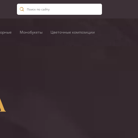
орные
Монобукеты
Цветочные композиции
А