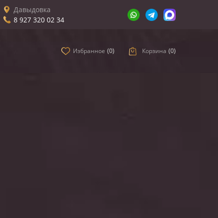
Давыдовка
8 927 320 02 34
Избранное
(
0
)
Корзина
(
0
)