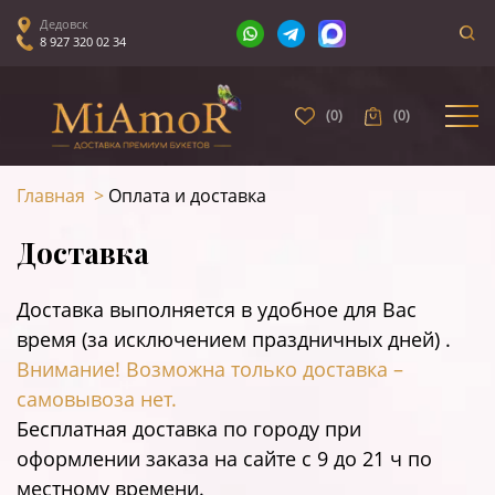
Дедовск
8 927 320 02 34
(
0
)
(
0
)
Главная
>
Оплата и доставка
Доставка
Доставка выполняется в удобное для Вас
время (за исключением праздничных дней) .
Внимание! Возможна только доставка –
самовывоза нет.
Бесплатная доставка по городу при
оформлении заказа на сайте c 9 до 21 ч по
местному времени.