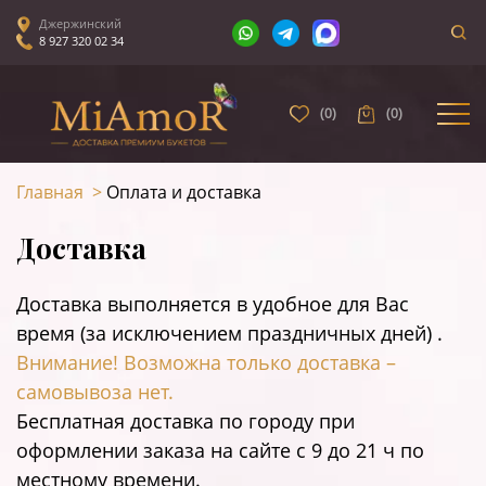
Джержинский
8 927 320 02 34
(
0
)
(
0
)
Главная
>
Оплата и доставка
Доставка
Доставка выполняется в удобное для Вас
время (за исключением праздничных дней) .
Внимание! Возможна только доставка –
самовывоза нет.
Бесплатная доставка по городу при
оформлении заказа на сайте c 9 до 21 ч по
местному времени.