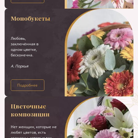
Монобукеты
Любовь,
заключённая в
одном цветке,
бесконечна.
А. Поркья
Подробнее
Цветочные
композиции
Нет женщин, которые не
любят цветов, есть
мужчины, которые так