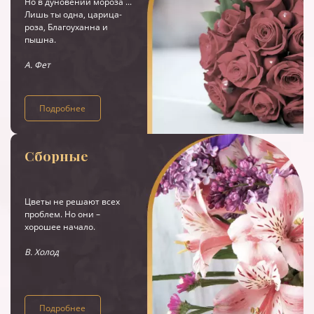
Но в дуновении мороза ...
Лишь ты одна, царица-
роза, Благоуханна и
пышна.
А. Фет
Подробнее
Сборные
Цветы не решают всех
проблем. Но они –
хорошее начало.
В. Холод
Подробнее