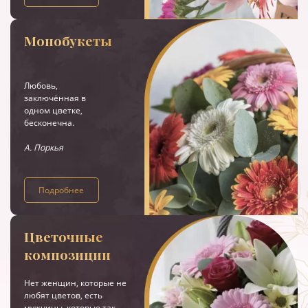
Монобукеты
Любовь,
заключённая в
одном цветке,
бесконечна.
А. Поркья
Подробнее
Цветочные
композиции
Нет женщин, которые не
любят цветов, есть
мужчины, которые так