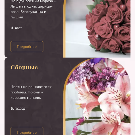
Но в дуновении мороза ...
Лишь ты одна, царица-
роза, Благоуханна и
пышна.
А. Фет
Подробнее
Сборные
Цветы не решают всех
проблем. Но они –
хорошее начало.
В. Холод
Подробнее