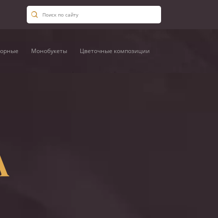
орные
Монобукеты
Цветочные композиции
А