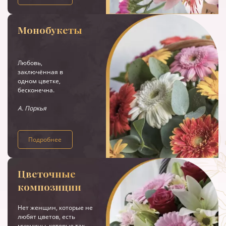
Монобукеты
Любовь,
заключённая в
одном цветке,
бесконечна.
А. Поркья
Подробнее
Цветочные
композиции
Нет женщин, которые не
любят цветов, есть
мужчины, которые так