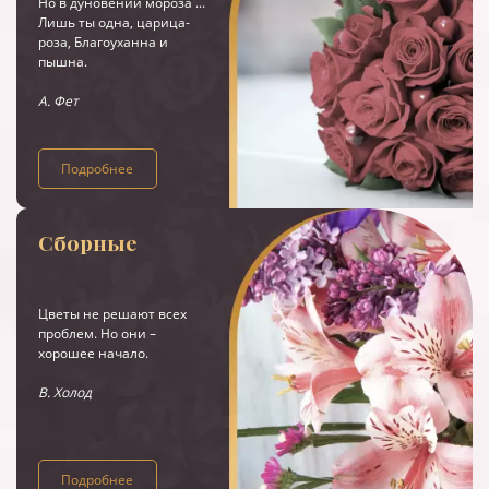
Но в дуновении мороза ...
Лишь ты одна, царица-
роза, Благоуханна и
пышна.
А. Фет
Подробнее
Сборные
Цветы не решают всех
проблем. Но они –
хорошее начало.
В. Холод
Подробнее