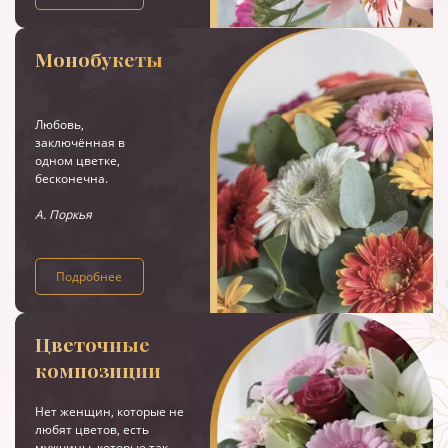
Монобукеты
Любовь,
заключённая в
одном цветке,
бесконечна.
А. Поркья
Подробнее
Цветочные
композиции
Нет женщин, которые не
любят цветов, есть
мужчины, которые так