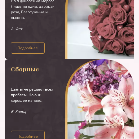
Но в дуновении мороза ...
Лишь ты одна, царица-
роза, Благоуханна и
пышна.
А. Фет
Подробнее
Сборные
Цветы не решают всех
проблем. Но они –
хорошее начало.
В. Холод
Подробнее