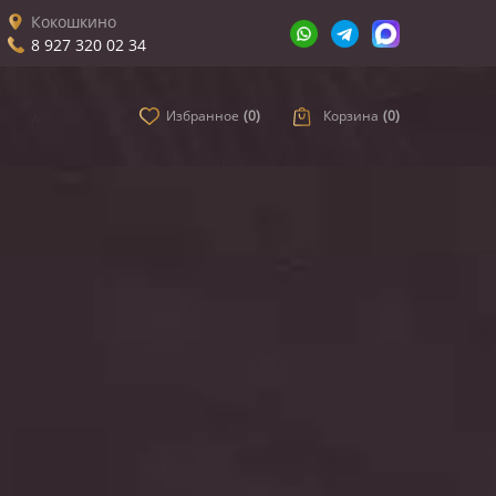
Кокошкино
8 927 320 02 34
Избранное
(
0
)
Корзина
(
0
)