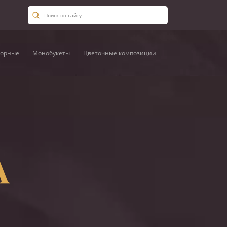
орные
Монобукеты
Цветочные композиции
А