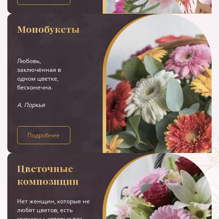
Монобукеты
Любовь,
заключённая в
одном цветке,
бесконечна.
А. Поркья
Подробнее
Цветочные
композиции
Нет женщин, которые не
любят цветов, есть
мужчины, которые так