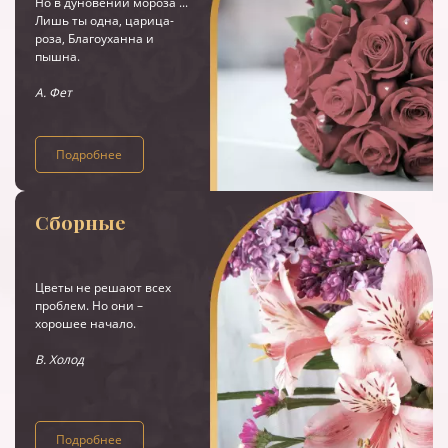
Но в дуновении мороза ...
Лишь ты одна, царица-
роза, Благоуханна и
пышна.
А. Фет
Подробнее
Сборные
Цветы не решают всех
проблем. Но они –
хорошее начало.
В. Холод
Подробнее