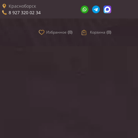
Красноборск
8 927 320 02 34
Избранное
(
0
)
Корзина
(
0
)