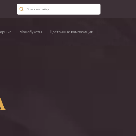
орные
Монобукеты
Цветочные композиции
А