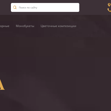
орные
Монобукеты
Цветочные композиции
А