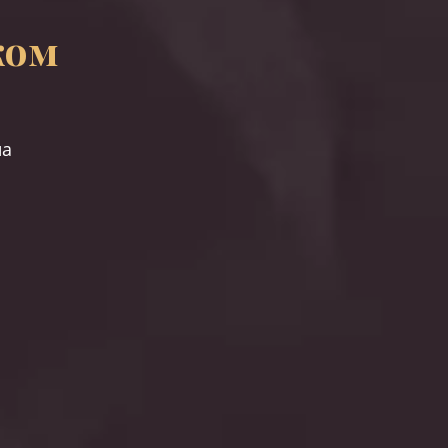
ком
на