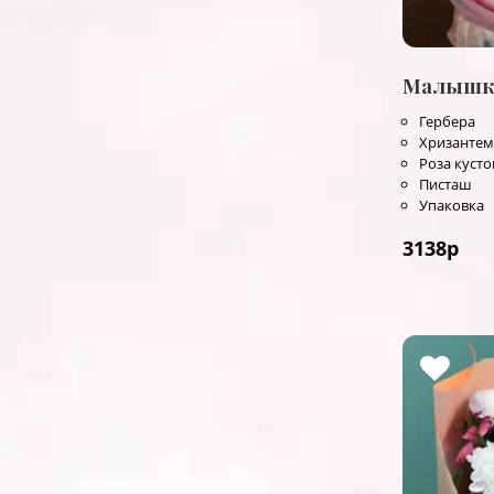
Малышк
Гербера
Хризантем
Роза куст
Писташ
Упаковка
3138
р