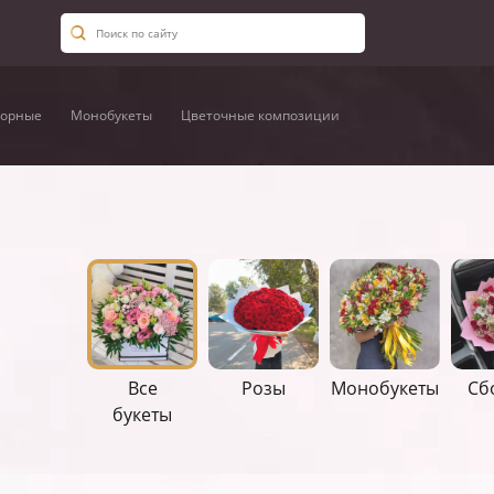
орные
Монобукеты
Цветочные композиции
Все
Розы
Монобукеты
Сб
букеты