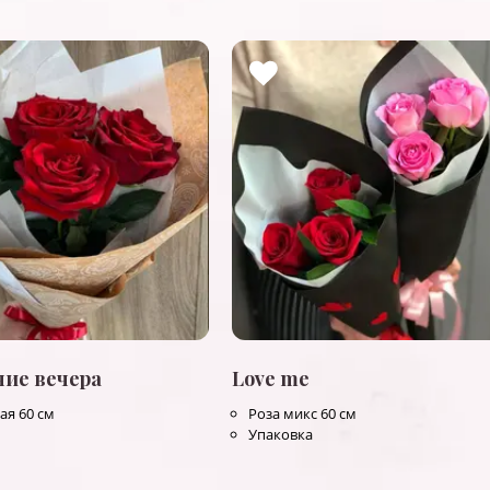
ние вечера
Love me
ая 60 см
Роза микс 60 см
Упаковка