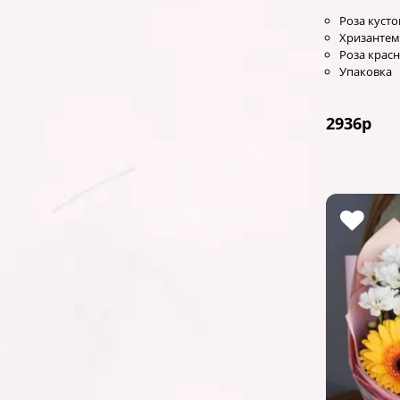
Роза кусто
Хризантем
Роза красн
Упаковка
2936
р