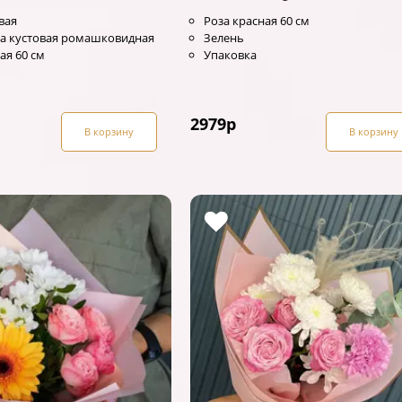
вая
Роза красная 60 см
а кустовая ромашковидная
Зелень
ая 60 см
Упаковка
2979
р
В корзину
В корзину