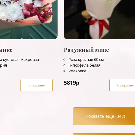
микс
Радужный микс
а кустовая махровая
Роза красная 60 см
ерия
Гипсофила белая
Упаковка
5819
р
В корзину
В корзину
Показать еще (
347
)