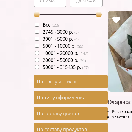
Все
(
359
)
2745
-
3000
р.
(
5
)
3001
-
5000
р.
(
4
)
5001
-
10000
р.
(
85
)
10001
-
20000
р.
(
147
)
20001
-
50000
р.
(
91
)
50001
-
315435
р.
(
27
)
По цвету и стилю
По типу оформления
Очарова
Роза красн
По составу цветов
Упаковка
По составу продуктов