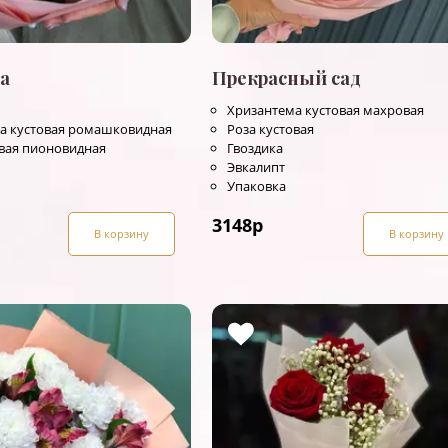
а
Прекрасный сад
Хризантема кустовая махровая
а кустовая ромашковидная
Роза кустовая
овая пионовидная
Гвоздика
Эвкалипт
Упаковка
3148
р
В корзину
В корзину