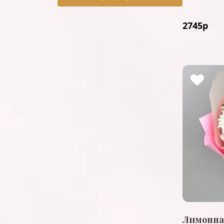
2745
р
Лимонна