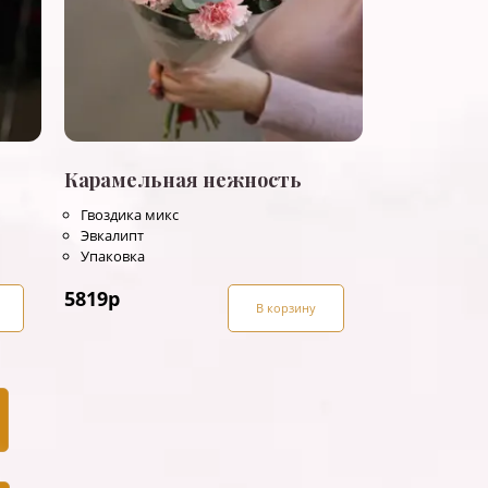
Карамельная нежность
Гвоздика микс
Эвкалипт
Упаковка
5819
р
В корзину