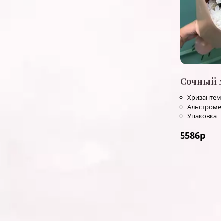
Сочный 
Хризантем
Альстром
Упаковка
5586
р