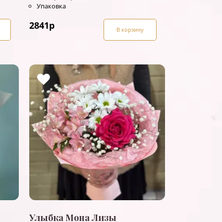
Упаковка
2841
р
В корзину
Улыбка Мона Лизы