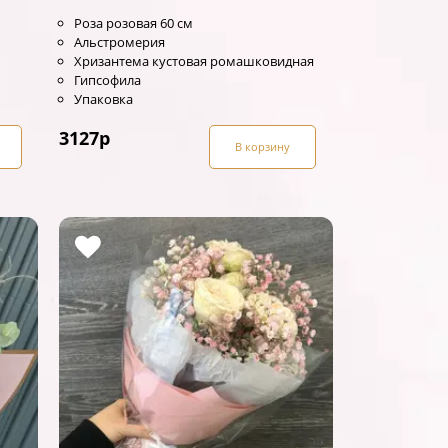
Роза розовая 60 см
Альстромерия
Хризантема кустовая ромашковидная
Гипсофила
Упаковка
3127
р
В корзину