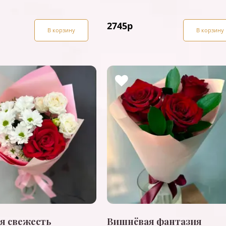
2745
р
В корзину
В корзину
я свежесть
Вишнёвая фантазия