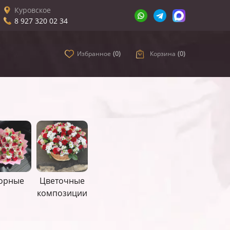
Куровское
8 927 320 02 34
Избранное
(
0
)
Корзина
(
0
)
орные
Цветочные
композиции