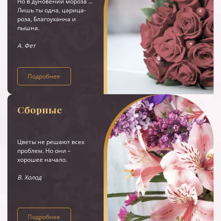
Но в дуновении мороза ...
Лишь ты одна, царица-
роза, Благоуханна и
пышна.
А. Фет
Подробнее
Сборные
Цветы не решают всех
проблем. Но они –
хорошее начало.
В. Холод
Подробнее