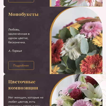
Монобукеты
Любовь,
заключённая в
одном цветке,
бесконечна.
А. Поркья
Подробнее
Цветочные
композиции
Нет женщин, которые не
любят цветов, есть
мужчины, которые так