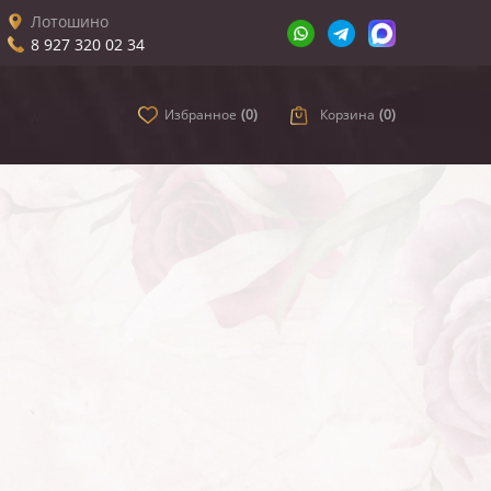
Лотошино
8 927 320 02 34
Избранное
(
0
)
Корзина
(
0
)