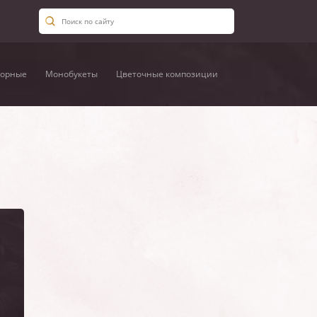
орные
Монобукеты
Цветочные композиции