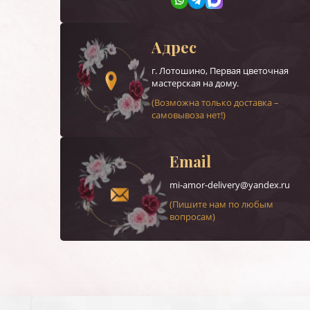
Адрес
г.
Лотошино
, Первая цветочная
мастерская на дому.
(Возможна только доставка –
самовывоза нет!)
Email
mi-amor-delivery@yandex.ru
(Пишите нам по любым
вопросам)