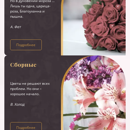
Но в дуновении мороза ...
Лишь ты одна, царица-
роза, Благоуханна и
пышна.
А. Фет
Подробнее
Сборные
Цветы не решают всех
проблем. Но они –
хорошее начало.
В. Холод
Подробнее