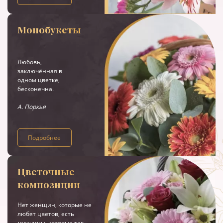
Монобукеты
Любовь,
заключённая в
одном цветке,
бесконечна.
А. Поркья
Подробнее
Цветочные
композиции
Нет женщин, которые не
любят цветов, есть
мужчины, которые так