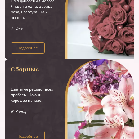
Но в дуновении мороза ...
Лишь ты одна, царица-
роза, Благоуханна и
пышна.
А. Фет
Подробнее
Сборные
Цветы не решают всех
проблем. Но они –
хорошее начало.
В. Холод
Подробнее