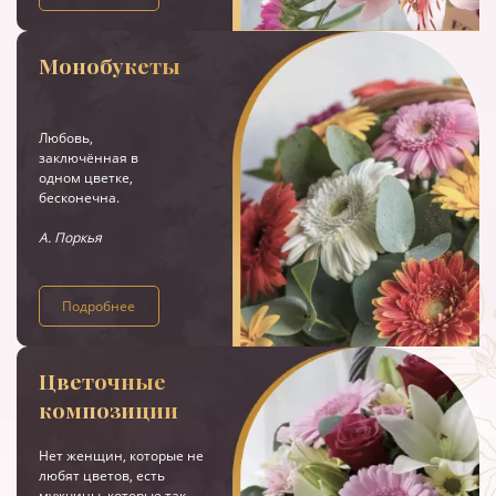
Монобукеты
Любовь,
заключённая в
одном цветке,
бесконечна.
А. Поркья
Подробнее
Цветочные
композиции
Нет женщин, которые не
любят цветов, есть
мужчины, которые так