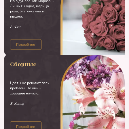
Но в дуновении мороза ...
Лишь ты одна, царица-
роза, Благоуханна и
пышна.
А. Фет
Подробнее
Сборные
Цветы не решают всех
проблем. Но они –
хорошее начало.
В. Холод
Подробнее