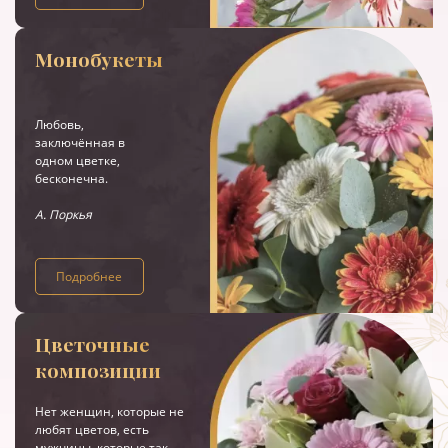
Монобукеты
Любовь,
заключённая в
одном цветке,
бесконечна.
А. Поркья
Подробнее
Цветочные
композиции
Нет женщин, которые не
любят цветов, есть
мужчины, которые так