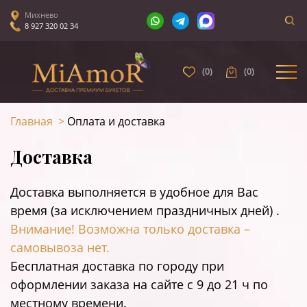
Михнево
8 927 320 02 34
(
0
)
(
0
)
Главная
>
Оплата и доставка
Доставка
Доставка выполняется в удобное для Вас
время (за исключением праздничных дней) .
Внимание! Возможна только доставка –
самовывоза нет.
Бесплатная доставка по городу при
оформлении заказа на сайте c 9 до 21 ч по
местному времени.