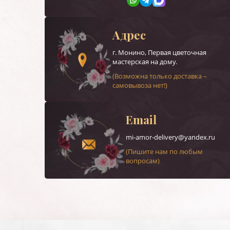
Адрес
г.
Монино
, Первая цветочная
мастерская на дому.
(Возможна только доставка –
самовывоза нет!)
Email
mi-amor-delivery@yandex.ru
(Пишите нам по любым
вопросам)