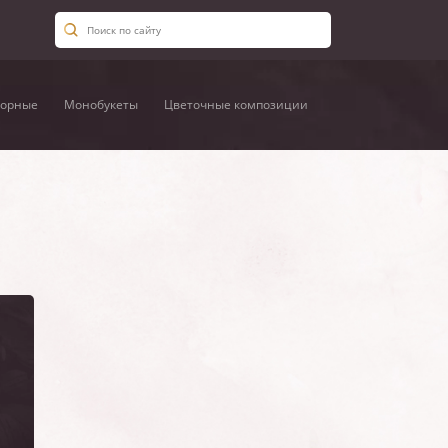
орные
Монобукеты
Цветочные композиции