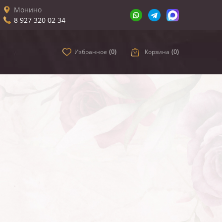
Монино
8 927 320 02 34
Избранное
(
0
)
Корзина
(
0
)