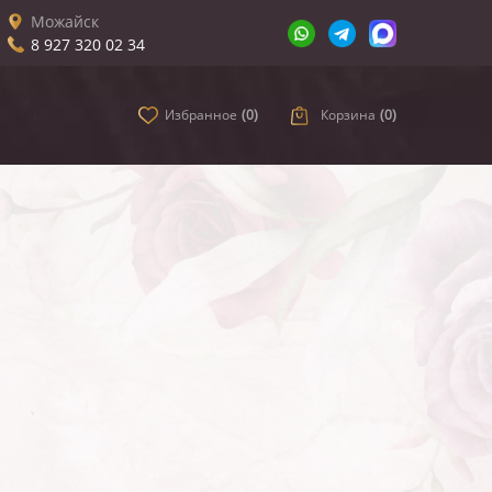
Можайск
8 927 320 02 34
Избранное
(
0
)
Корзина
(
0
)