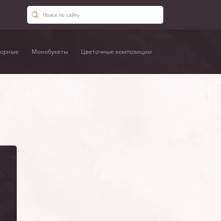
орные
Монобукеты
Цветочные композиции