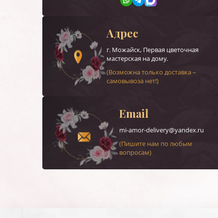
Адрес
г.
Можайск
, Первая цветочная
мастерская на дому.
(Возможна только доставка –
самовывоза нет!)
Email
mi-amor-delivery@yandex.ru
(Пишите нам по любым
вопросам)