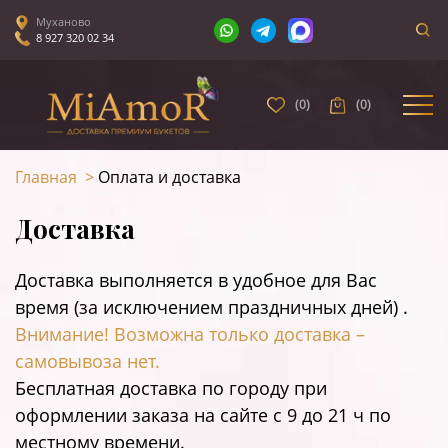
Муханово
8 927 320 02 34
(
0
)
(
0
)
Главная
>
Оплата и доставка
Доставка
Доставка выполняется в удобное для Вас
время (за исключением праздничных дней) .
Внимание! Возможна только доставка –
самовывоза нет.
Бесплатная доставка по городу при
оформлении заказа на сайте c 9 до 21 ч по
местному времени.