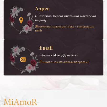
Адрес
г.
Нахабино
, Первая цветочная мастерская
на дому.
(Возможна только доставка – самовывоза
нет!)
Email
mi-amor-delivery@yandex.ru
(Пишите нам по любым вопросам)