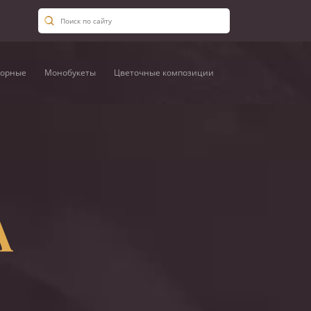
орные
Монобукеты
Цветочные композиции
А