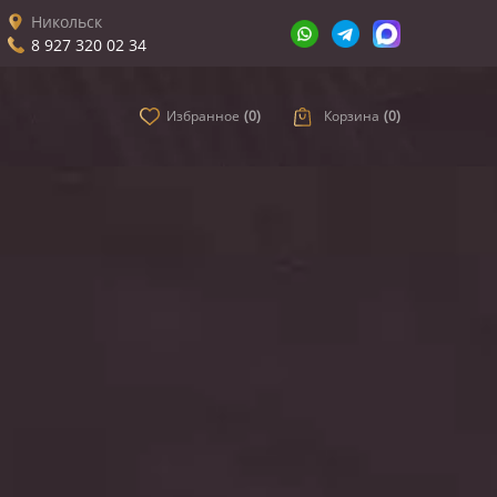
Никольск
8 927 320 02 34
Избранное
(
0
)
Корзина
(
0
)