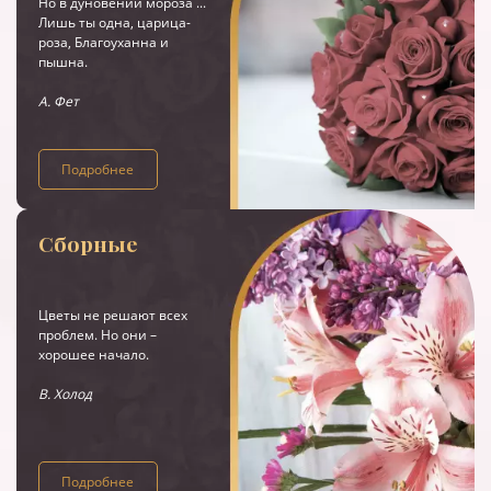
Но в дуновении мороза ...
Лишь ты одна, царица-
роза, Благоуханна и
пышна.
А. Фет
Подробнее
Сборные
Цветы не решают всех
проблем. Но они –
хорошее начало.
В. Холод
Подробнее