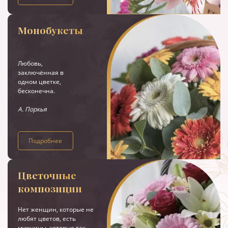
Монобукеты
Любовь,
заключённая в
одном цветке,
бесконечна.
А. Поркья
Подробнее
Цветочные
композиции
Нет женщин, которые не
любят цветов, есть
мужчины, которые так