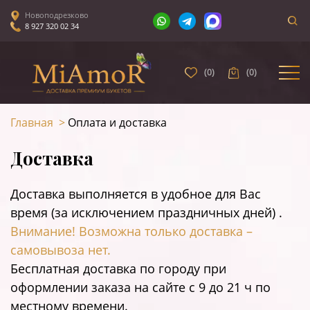
Новоподрезково
8 927 320 02 34
(
0
)
(
0
)
Главная
>
Оплата и доставка
Доставка
Доставка выполняется в удобное для Вас
время (за исключением праздничных дней) .
Внимание! Возможна только доставка –
самовывоза нет.
Бесплатная доставка по городу при
оформлении заказа на сайте c 9 до 21 ч по
местному времени.