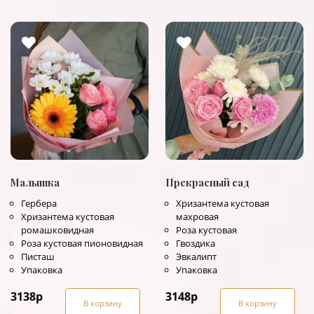
Малышка
Прекрасный сад
Гербера
Хризантема кустовая
Хризантема кустовая
махровая
ромашковидная
Роза кустовая
Роза кустовая пионовидная
Гвоздика
Писташ
Эвкалипт
Упаковка
Упаковка
3138
р
3148
р
В корзину
В корзину