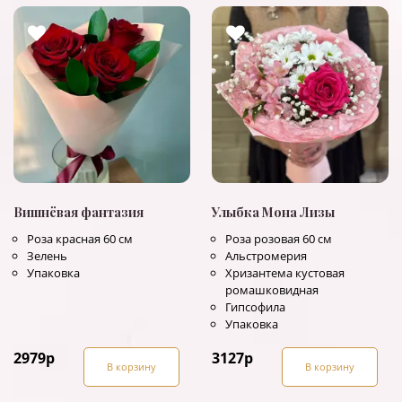
Вишнёвая фантазия
Улыбка Мона Лизы
Роза красная 60 см
Роза розовая 60 см
Зелень
Альстромерия
Упаковка
Хризантема кустовая
ромашковидная
Гипсофила
Упаковка
2979
р
3127
р
В корзину
В корзину