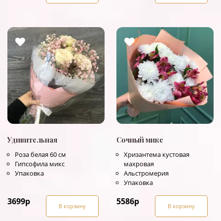
Удивительная
Сочный микс
Роза белая 60 см
Хризантема кустовая
Гипсофила микс
махровая
Упаковка
Альстромерия
Упаковка
3699
р
5586
р
В корзину
В корзину