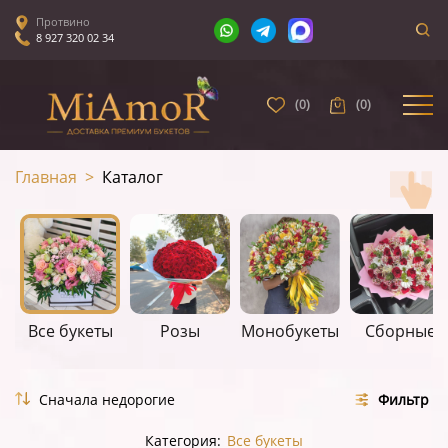
Протвино
8 927 320 02 34
(
0
)
(
0
)
Главная
>
Каталог
Все букеты
Розы
Монобукеты
Сборные
Фильтр
Категория:
Все букеты