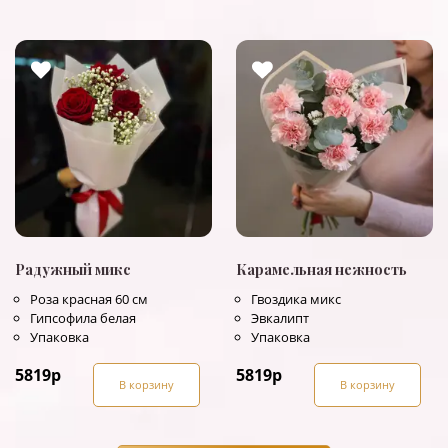
Радужный микс
Карамельная нежность
Роза красная 60 см
Гвоздика микс
Гипсофила белая
Эвкалипт
Упаковка
Упаковка
5819
р
5819
р
В корзину
В корзину