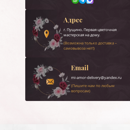
Адрес
г.
Пущино
, Первая цветочная
мастерская на дому.
(Возможна только доставка –
самовывоза нет!)
Email
mi-amor-delivery@yandex.ru
(Пишите нам по любым
вопросам)