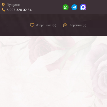
Пущино
8 927 320 02 34
Избранное
(
0
)
Корзина
(
0
)