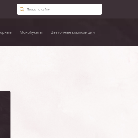
орные
Монобукеты
Цветочные композиции