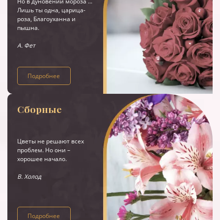
Но в дуновении мороза ...
Лишь ты одна, царица-
роза, Благоуханна и
пышна.
А. Фет
Подробнее
Сборные
Цветы не решают всех
проблем. Но они –
хорошее начало.
В. Холод
Подробнее