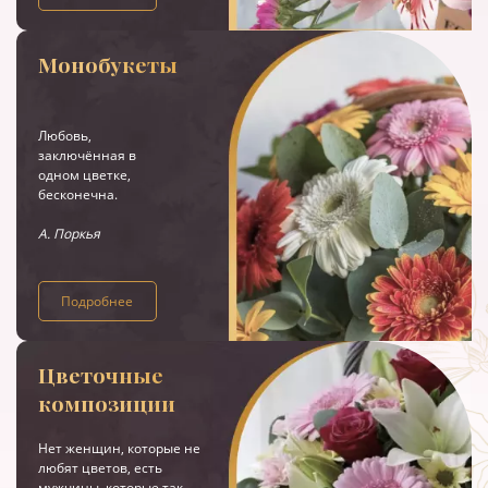
Монобукеты
Любовь,
заключённая в
одном цветке,
бесконечна.
А. Поркья
Подробнее
Цветочные
композиции
Нет женщин, которые не
любят цветов, есть
мужчины, которые так