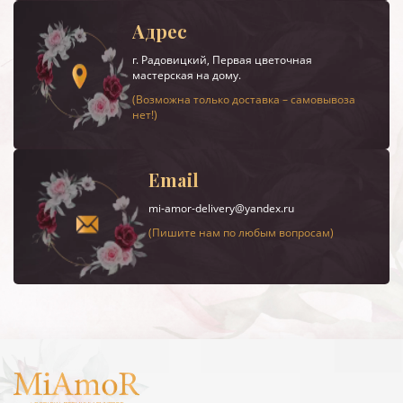
Адрес
г.
Радовицкий
, Первая цветочная
мастерская на дому.
(Возможна только доставка – самовывоза
нет!)
Email
mi-amor-delivery@yandex.ru
(Пишите нам по любым вопросам)