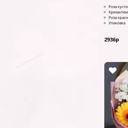
Роза кусто
Хризантем
Роза красн
Упаковка
2936
р