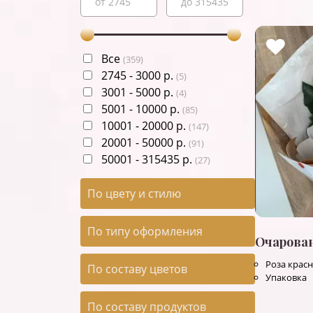
Все
(
359
)
2745
-
3000
р.
(
5
)
3001
-
5000
р.
(
4
)
5001
-
10000
р.
(
85
)
10001
-
20000
р.
(
147
)
20001
-
50000
р.
(
91
)
50001
-
315435
р.
(
27
)
По цвету и стилю
По типу оформления
Очарова
Роза красн
По составу цветов
Упаковка
По составу продуктов