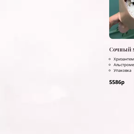
Сочный 
Хризантем
Альстром
Упаковка
5586
р