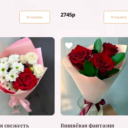
2745
р
В корзину
В корзину
я свежесть
Вишнёвая фантазия