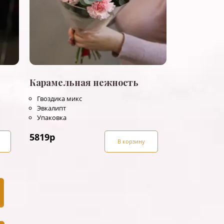
Карамельная нежность
Гвоздика микс
Эвкалипт
Упаковка
5819
р
В корзину