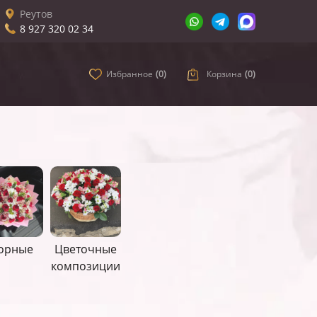
Реутов
8 927 320 02 34
Избранное
(
0
)
Корзина
(
0
)
орные
Цветочные
композиции