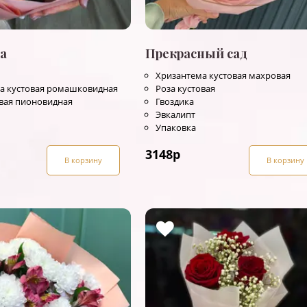
а
Прекрасный сад
Хризантема кустовая махровая
а кустовая ромашковидная
Роза кустовая
овая пионовидная
Гвоздика
Эвкалипт
Упаковка
3148
р
В корзину
В корзину