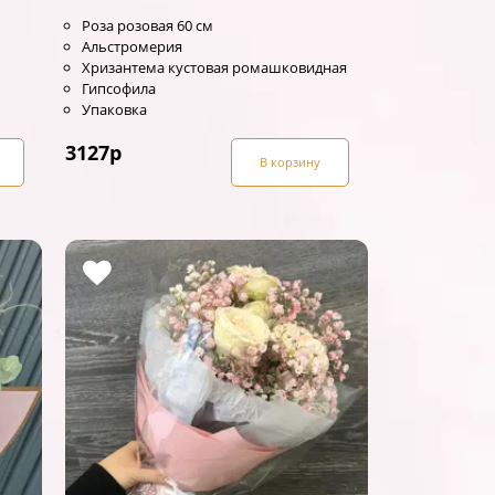
Роза розовая 60 см
Альстромерия
Хризантема кустовая ромашковидная
Гипсофила
Упаковка
3127
р
В корзину