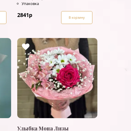
Упаковка
2841
р
В корзину
Улыбка Мона Лизы