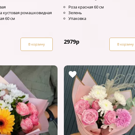
вая
Роза красная 60 см
а кустовая ромашковидная
Зелень
ая 60 см
Упаковка
2979
р
В корзину
В корзину