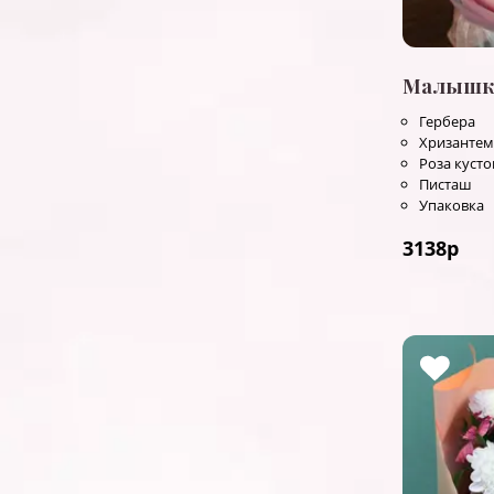
Малышк
Гербера
Хризантем
Роза куст
Писташ
Упаковка
3138
р