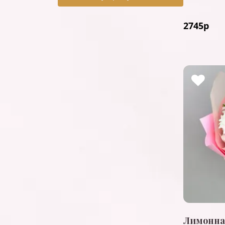
2745
р
Лимонна