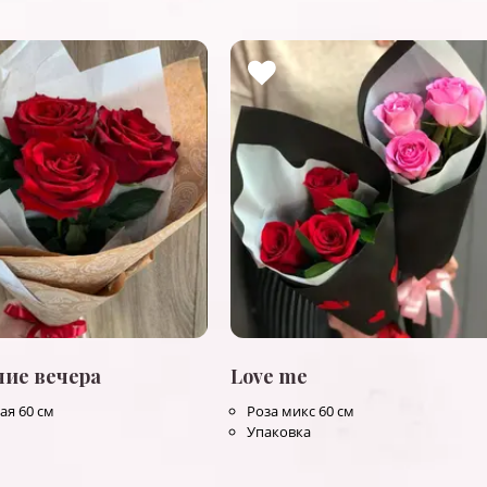
ние вечера
Love me
ая 60 см
Роза микс 60 см
Упаковка