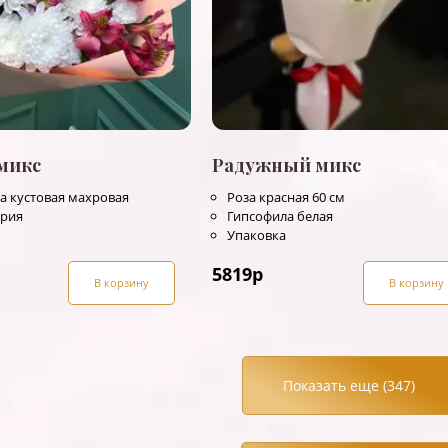
микс
Радужный микс
а кустовая махровая
Роза красная 60 см
ерия
Гипсофила белая
Упаковка
5819
р
В корзину
В корзину
Показать еще (
347
)