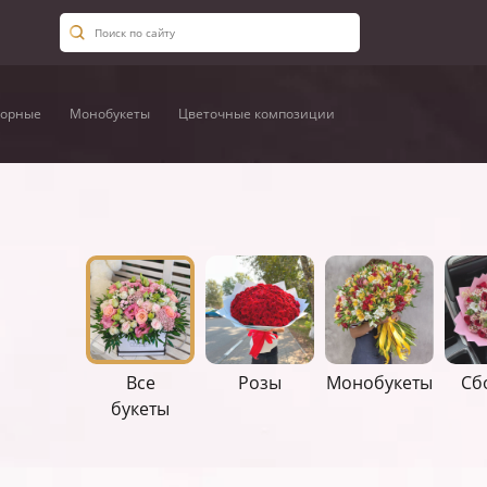
орные
Монобукеты
Цветочные композиции
Все
Розы
Монобукеты
Сб
букеты