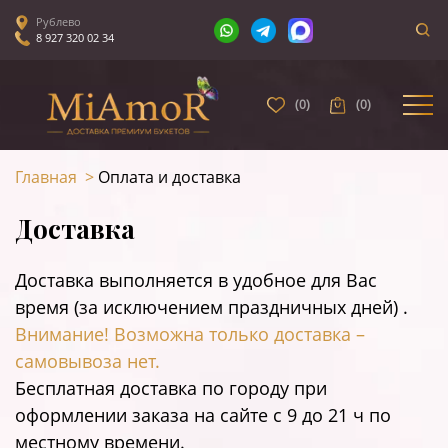
Рублево
8 927 320 02 34
(
0
)
(
0
)
Главная
>
Оплата и доставка
Доставка
Доставка выполняется в удобное для Вас
время (за исключением праздничных дней) .
Внимание! Возможна только доставка –
самовывоза нет.
Бесплатная доставка по городу при
оформлении заказа на сайте c 9 до 21 ч по
местному времени.