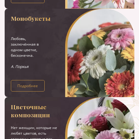
Монобукеты
Любовь,
заключённая в
одном цветке,
бесконечна.
А. Поркья
Подробнее
Цветочные
композиции
Нет женщин, которые не
любят цветов, есть
мужчины, которые так