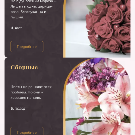
Но в дуновении мороза ...
Лишь ты одна, царица-
роза, Благоуханна и
пышна.
А. Фет
Подробнее
Сборные
Цветы не решают всех
проблем. Но они –
хорошее начало.
В. Холод
Подробнее