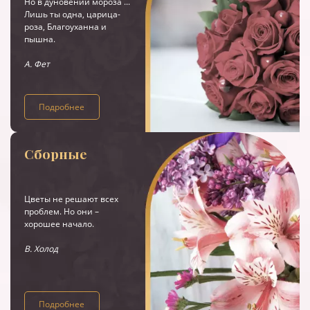
Но в дуновении мороза ...
Лишь ты одна, царица-
роза, Благоуханна и
пышна.
А. Фет
Подробнее
Сборные
Цветы не решают всех
проблем. Но они –
хорошее начало.
В. Холод
Подробнее