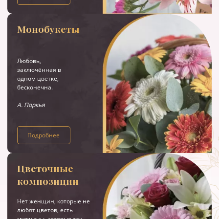
Монобукеты
Любовь,
заключённая в
одном цветке,
бесконечна.
А. Поркья
Подробнее
Цветочные
композиции
Нет женщин, которые не
любят цветов, есть
мужчины, которые так