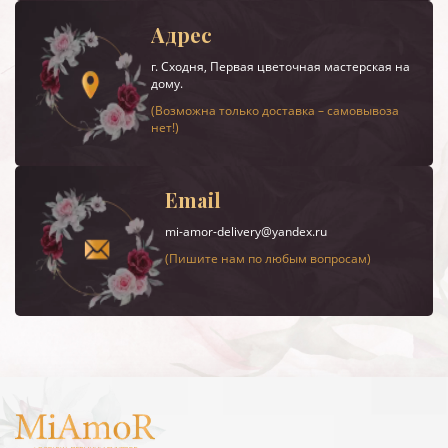
Адрес
г.
Сходня
, Первая цветочная мастерская на
дому.
(Возможна только доставка – самовывоза
нет!)
Email
mi-amor-delivery@yandex.ru
(Пишите нам по любым вопросам)