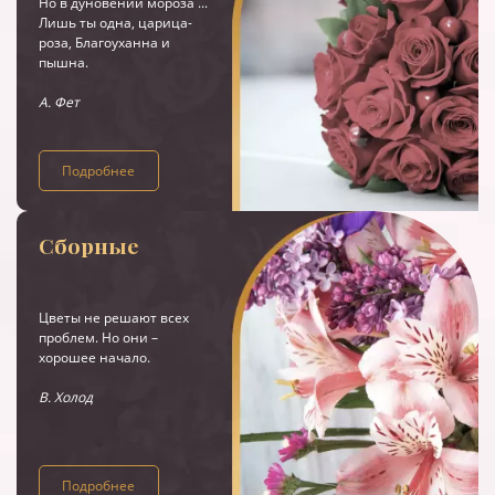
Но в дуновении мороза ...
Лишь ты одна, царица-
роза, Благоуханна и
пышна.
А. Фет
Подробнее
Сборные
Цветы не решают всех
проблем. Но они –
хорошее начало.
В. Холод
Подробнее