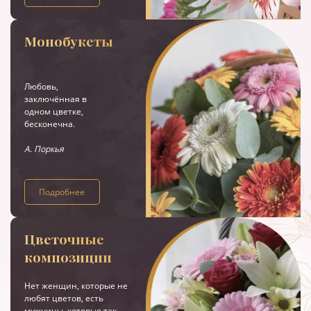
Монобукеты
Любовь,
заключённая в
одном цветке,
бесконечна.
А. Поркья
Подробнее
Цветочные
композиции
Нет женщин, которые не
любят цветов, есть
мужчины, которые так