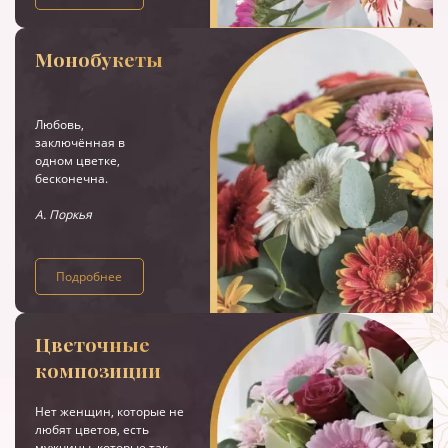
Монобукеты
Любовь,
заключённая в
одном цветке,
бесконечна.
А. Поркья
Подробнее
Цветочные
композиции
Нет женщин, которые не
любят цветов, есть
мужчины, которые так