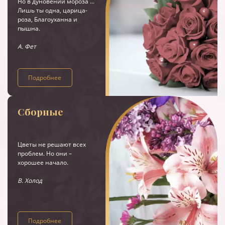
Но в дуновении мороза ...
Лишь ты одна, царица-
роза, Благоуханна и
пышна.
А. Фет
Подробнее
Сборные
Цветы не решают всех
проблем. Но они –
хорошее начало.
В. Холод
Подробнее