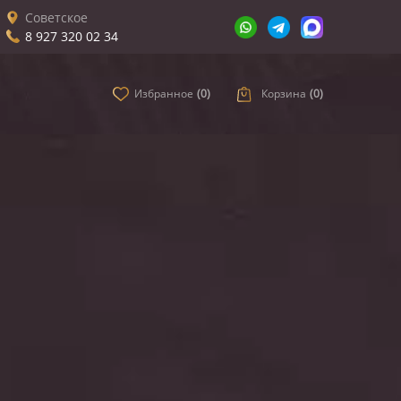
Советское
8 927 320 02 34
Избранное
(
0
)
Корзина
(
0
)