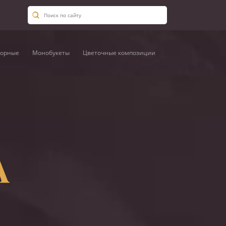
орные
Монобукеты
Цветочные композиции
А