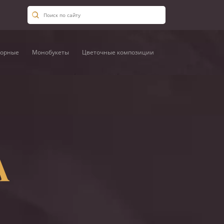
орные
Монобукеты
Цветочные композиции
А