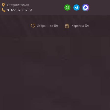
Стерлитамак
8 927 320 02 34
Избранное
(
0
)
Корзина
(
0
)