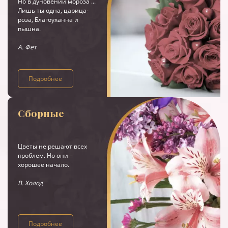
Но в дуновении мороза ...
Лишь ты одна, царица-
роза, Благоуханна и
пышна.
А. Фет
Подробнее
Сборные
Цветы не решают всех
проблем. Но они –
хорошее начало.
В. Холод
Подробнее