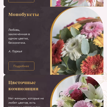
Монобукеты
Любовь,
заключённая в
одном цветке,
бесконечна.
А. Поркья
Подробнее
Цветочные
композиции
Нет женщин, которые не
любят цветов, есть
мужчины, которые так