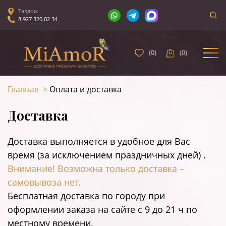
Талдом
8 927 320 02 34
(
0
)
(
0
)
Главная
>
Оплата и доставка
Доставка
Доставка выполняется в удобное для Вас
время (за исключением праздничных дней) .
Внимание! Возможна только доставка –
самовывоза нет.
Бесплатная доставка по городу при
оформлении заказа на сайте c 9 до 21 ч по
местному времени.