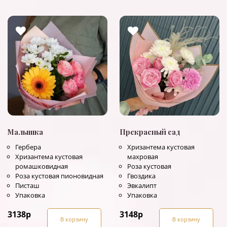
Малышка
Прекрасный сад
Гербера
Хризантема кустовая
Хризантема кустовая
махровая
ромашковидная
Роза кустовая
Роза кустовая пионовидная
Гвоздика
Писташ
Эвкалипт
Упаковка
Упаковка
3138
р
3148
р
В корзину
В корзину