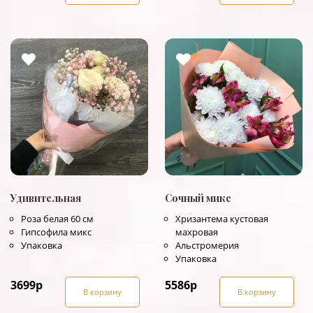
Удивительная
Сочный микс
Роза белая 60 см
Хризантема кустовая
Гипсофила микс
махровая
Упаковка
Альстромерия
Упаковка
3699
р
5586
р
В корзину
В корзину