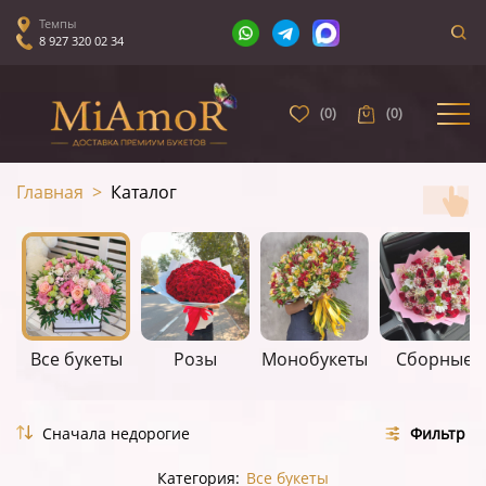
Темпы
8 927 320 02 34
(
0
)
(
0
)
Главная
>
Каталог
Все букеты
Розы
Монобукеты
Сборные
Фильтр
Категория:
Все букеты