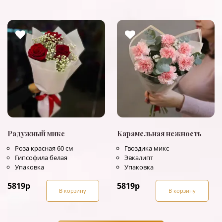
Радужный микс
Карамельная нежность
Роза красная 60 см
Гвоздика микс
Гипсофила белая
Эвкалипт
Упаковка
Упаковка
5819
р
5819
р
В корзину
В корзину