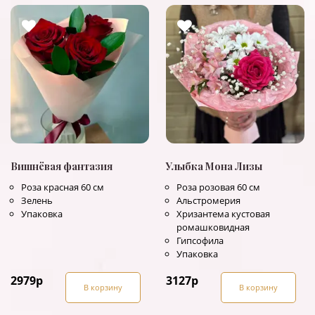
Вишнёвая фантазия
Улыбка Мона Лизы
Роза красная 60 см
Роза розовая 60 см
Зелень
Альстромерия
Упаковка
Хризантема кустовая
ромашковидная
Гипсофила
Упаковка
2979
р
3127
р
В корзину
В корзину